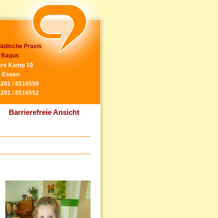
ädische Praxis
 Bagus
rs Kamp 10
 Essen
0201 / 8516550
0201 / 8516552
Barrierefreie Ansicht