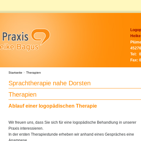
Logop
Heike
Plüme
45276
Tel:
Fax:
Startseite
>
Therapien
Sprachtherapie nahe Dorsten
Therapien
Ablauf einer logopädischen Therapie
Wir freuen uns, dass Sie sich für eine logopädische Behandlung in unserer
Praxis interessieren.
In der ersten Therapiestunde erheben wir anhand eines Gespräches eine
Anamnese.