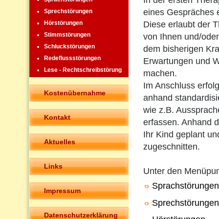
In der ersten Ther
eines Gespräches 
Sprechstörungen
Diese erlaubt der T
Hörstörungen
Stimmstörungen
von Ihnen und/oder
Schluckstörungen
dem bisherigen Kra
Redeflussstörungen
Erwartungen und W
Lese - Rechtschreibstörung
machen.
Im Anschluss erfolg
Kostenübernahme
anhand standardisie
wie z.B. Aussprach
Kontakt
erfassen. Anhand de
Ihr Kind geplant un
Aktuelles
zugeschnitten.
Links
Unter den Menüpu
Sprachstörungen
Impressum
Sprechstörungen
Datenschutzerklärung