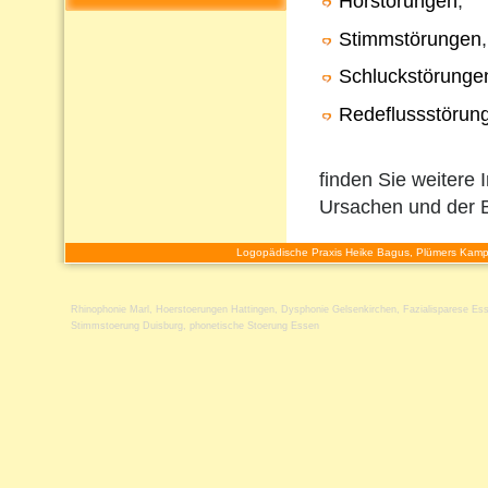
Hörstörungen
,
Stimmstörungen
,
Schluckstörunge
Redeflussstörun
finden Sie weitere 
Ursachen und der 
Logopädische Praxis Heike Bagus, Plümers Kamp
Rhinophonie Marl
,
Hoerstoerungen Hattingen
,
Dysphonie Gelsenkirchen
,
Fazialisparese Es
Stimmstoerung Duisburg
,
phonetische Stoerung Essen