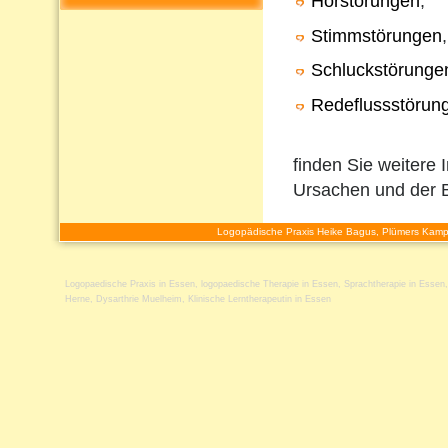
Hörstörungen
,
Stimmstörungen
,
Schluckstörunge
Redeflussstörun
finden Sie weitere 
Ursachen und der 
Logopädische Praxis Heike Bagus, Plümers Kamp
Logopaedische Praxis in Essen
,
logopaedische Therapie in Essen
,
Sprachtherapie in Essen
Herne
,
Dysarthrie Muelheim
,
Klinische Lerntherapeutin in Essen