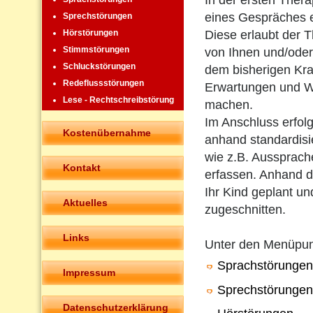
In der ersten Ther
eines Gespräches 
Sprechstörungen
Diese erlaubt der T
Hörstörungen
Stimmstörungen
von Ihnen und/oder
Schluckstörungen
dem bisherigen Kra
Redeflussstörungen
Erwartungen und W
Lese - Rechtschreibstörung
machen.
Im Anschluss erfolg
Kostenübernahme
anhand standardisie
wie z.B. Aussprach
Kontakt
erfassen. Anhand de
Ihr Kind geplant un
Aktuelles
zugeschnitten.
Links
Unter den Menüpu
Sprachstörungen
Impressum
Sprechstörungen
Datenschutzerklärung