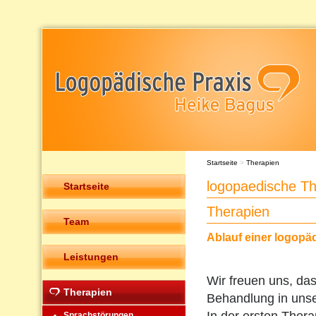
Startseite
>
Therapien
logopaedische T
Startseite
Therapien
Team
Ablauf einer logopä
Leistungen
Wir freuen uns, das
Therapien
Behandlung in unser
Sprachstörungen