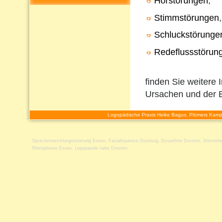
Hörstörungen
,
Stimmstörungen
,
Schluckstörunge
Redeflussstörun
finden Sie weitere 
Ursachen und der 
Logopädische Praxis Heike Bagus, Plümers Kamp
Sprachentwicklungsstoerung Essen
,
Fazialisparese Duisburg
,
Dysarthrie Dorsten
,
Stimmthe
Rhinophonie Essen
,
Logopaedie nahe Dorsten