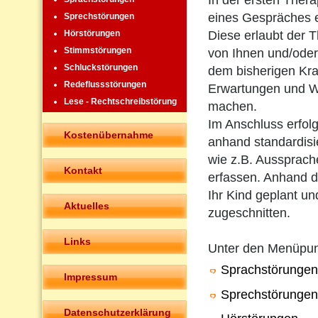
In der ersten Ther
eines Gespräches 
Sprechstörungen
Diese erlaubt der T
Hörstörungen
Stimmstörungen
von Ihnen und/oder
Schluckstörungen
dem bisherigen Kra
Redeflussstörungen
Erwartungen und W
Lese - Rechtschreibstörung
machen.
Im Anschluss erfolg
Kostenübernahme
anhand standardisie
wie z.B. Aussprach
Kontakt
erfassen. Anhand de
Ihr Kind geplant un
Aktuelles
zugeschnitten.
Links
Unter den Menüpu
Sprachstörungen
Impressum
Sprechstörungen
Datenschutzerklärung