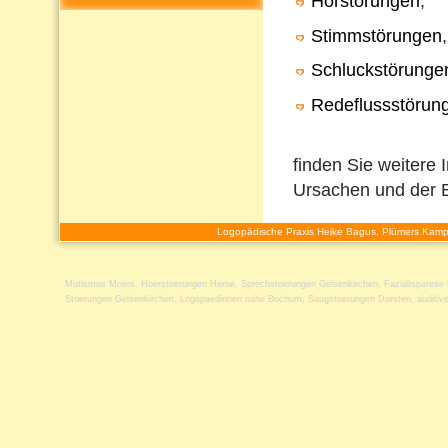
Hörstörungen
,
Stimmstörungen
,
Schluckstörunge
Redeflussstörun
finden Sie weitere 
Ursachen und der 
Logopädische Praxis Heike Bagus, Plümers Kamp
Mutismus Moers
,
Hoerstoerungen Herne
,
Sprechstoerungen Gelsenkirchen
,
Fazialisparese
Stoerungen Gelsenkirchen
,
Logopaedinnen nahe Bochum
,
Saugstoerungen Dorsten
,
auditiv