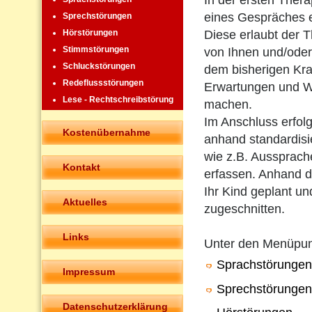
In der ersten Ther
eines Gespräches 
Sprechstörungen
Diese erlaubt der T
Hörstörungen
Stimmstörungen
von Ihnen und/oder
Schluckstörungen
dem bisherigen Kra
Redeflussstörungen
Erwartungen und W
Lese - Rechtschreibstörung
machen.
Im Anschluss erfolg
Kostenübernahme
anhand standardisie
wie z.B. Aussprach
Kontakt
erfassen. Anhand de
Ihr Kind geplant un
Aktuelles
zugeschnitten.
Links
Unter den Menüpu
Sprachstörungen
Impressum
Sprechstörungen
Datenschutzerklärung