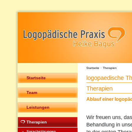
Startseite
>
Therapien
logopaedische Th
Startseite
Therapien
Team
Ablauf einer logopä
Leistungen
Wir freuen uns, das
Therapien
Behandlung in unser
Sprachstörungen