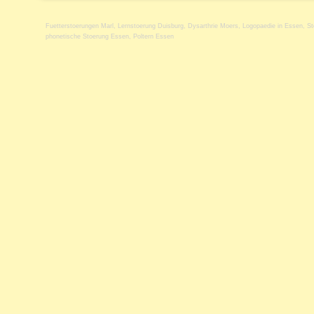
Fuetterstoerungen Marl
,
Lernstoerung Duisburg
,
Dysarthrie Moers
,
Logopaedie in Essen
,
St
phonetische Stoerung Essen
,
Poltern Essen