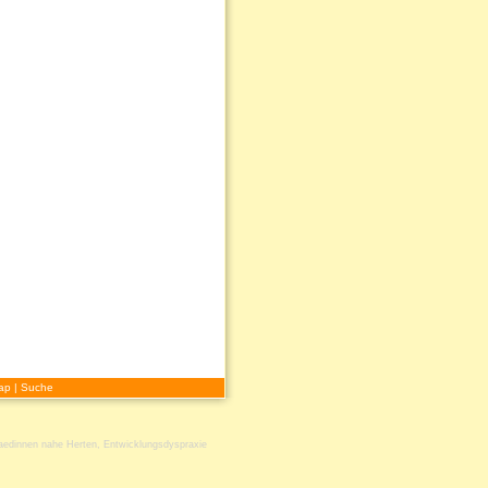
ap
|
Suche
aedinnen nahe Herten
,
Entwicklungsdyspraxie