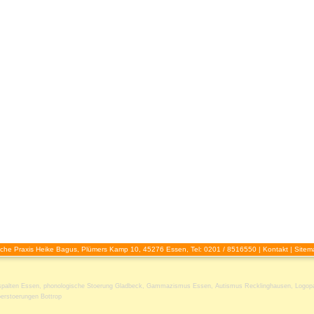
che Praxis Heike Bagus, Plümers Kamp 10, 45276 Essen, Tel: 0201 / 8516550 |
Kontakt
|
Sitem
palten Essen
,
phonologische Stoerung Gladbeck
,
Gammazismus Essen
,
Autismus Recklinghausen
,
Logop
erstoerungen Bottrop