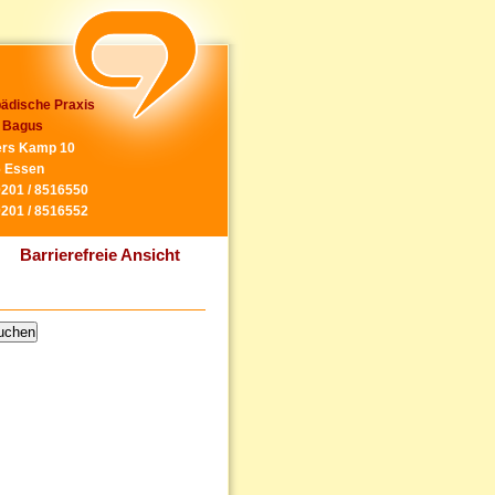
ädische Praxis
 Bagus
rs Kamp 10
 Essen
0201 / 8516550
0201 / 8516552
Barrierefreie Ansicht