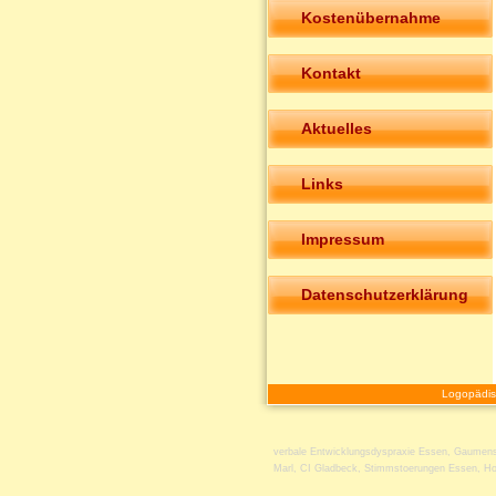
Kostenübernahme
Kontakt
Aktuelles
Links
Impressum
Datenschutzerklärung
Logopädis
verbale Entwicklungsdyspraxie Essen
,
Gaumens
Marl
,
CI Gladbeck
,
Stimmstoerungen Essen
,
Ho