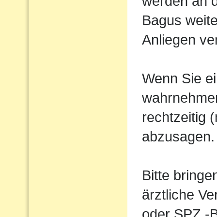
werden an d
Bagus weiter
Anliegen ve
Wenn Sie ei
wahrnehmen 
rechtzeitig
abzusagen.
Bitte bring
ärztliche V
oder SPZ -B