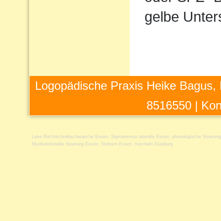
gelbe Unter
Logopädische Praxis Heike Bagus, 
8516550 |
Kon
Lese Rechtschreibschwaeche Essen
,
Sigmatismus lateralis Essen
,
phonologische Stoerun
Myofunktionelle Stoerung Essen
,
Stottern Essen
,
nuscheln Duisburg