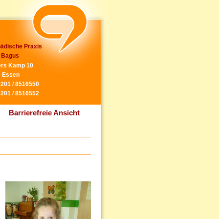
ädische Praxis
 Bagus
rs Kamp 10
 Essen
0201 / 8516550
0201 / 8516552
Barrierefreie Ansicht