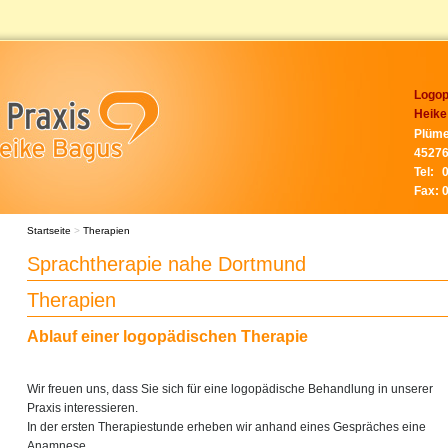
Logop
Heike
Plüme
45276
Tel:
Fax:
Startseite
>
Therapien
Sprachtherapie nahe Dortmund
Therapien
Ablauf einer logopädischen Therapie
Wir freuen uns, dass Sie sich für eine logopädische Behandlung in unserer
Praxis interessieren.
In der ersten Therapiestunde erheben wir anhand eines Gespräches eine
Anamnese.