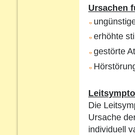
Ursachen f
ungünstig
erhöhte st
gestörte 
Hörstörun
Leitsympt
Die Leitsym
Ursache de
individuell 