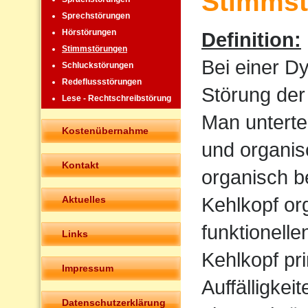
Stimmst
Sprechstörungen
Hörstörungen
Definition:
Stimmstörungen
Bei einer D
Schluckstörungen
Redeflussstörungen
Störung der
Lese - Rechtschreibstörung
Man untertei
Kostenübernahme
und organis
Kontakt
organisch b
Kehlkopf or
Aktuelles
funktionell
Links
Kehlkopf pr
Impressum
Auffälligkeit
Datenschutzerklärung