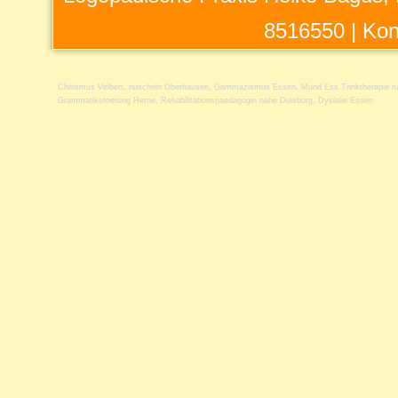
8516550 |
Kon
Chitismus Velbert
,
nuscheln Oberhausen
,
Gammazismus Essen
,
Mund Ess Trinktherapie n
Grammatikstoerung Herne
,
Rehabilitationspaedagogin nahe Duisburg
,
Dyslalie Essen