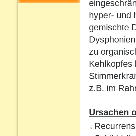
eingeschrän
hyper- und 
gemischte 
Dysphonien.
zu organis
Kehlkopfes
Stimmerkran
z.B. im Ra
Ursachen o
Recurrensp