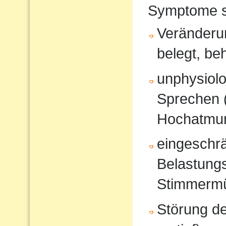
Symptome s
Veränderun
belegt, be
unphysiol
Sprechen 
Hochatmun
eingeschrä
Belastungs
Stimmerm
Störung d