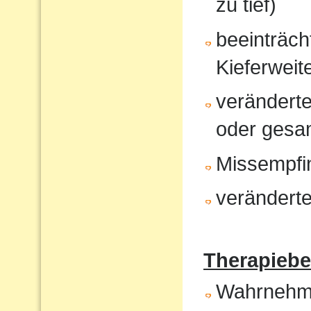
zu tief)
beeinträcht
Kieferweit
veränderte
oder gesam
Missempfi
veränderte
Therapiebe
Wahrnehm