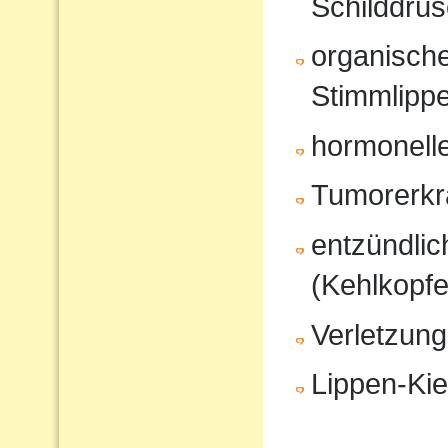
Schilddrüs
organisch
Stimmlipp
hormonell
Tumorerk
entzündli
(Kehlkopfe
Verletzung
Lippen-Ki