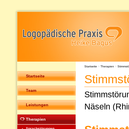
Startseite
>
Therapien
>
Stimmst
Stimmst
Startseite
Team
Stimmstöru
Näseln (Rhi
Leistungen
Therapien
Sprachstörungen