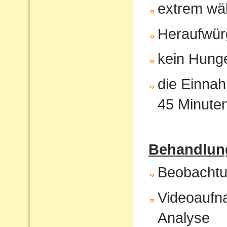
extrem wä
Heraufwür
kein Hunge
die Einnah
45 Minute
Behandlung
Beobachtun
Videoaufna
Analyse