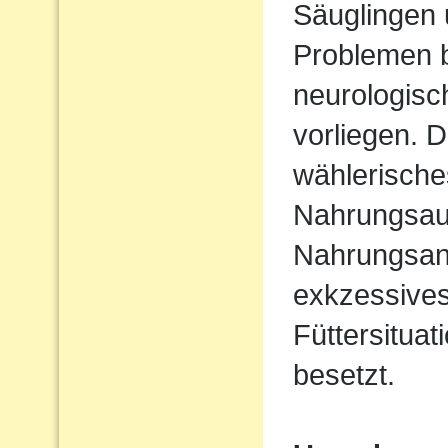
Säuglingen 
Problemen b
neurologisc
vorliegen. D
wählerische
Nahrungsau
Nahrungsan
exkzessives
Füttersituat
besetzt.