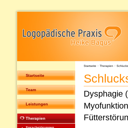
Startseite
>
Therapien
>
Schluck
Schluck
Startseite
Team
Dysphagie (
Myofunktion
Leistungen
Fütterstöru
Therapien
Sprachstörungen