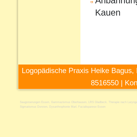
Anbahnung
Kauen
Logopädische Praxis Heike Bagus, 
8516550 |
Kon
Saugstoerungen Essen
,
Gammazismus Oberhausen
,
LRS Gladbeck
,
Therapie nach Laryng
Sigmatismus Dorsten
,
Dysarthrophonie Marl
,
Facialisparese Essen