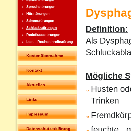
Sprechstörungen
Dysphag
Hörstörungen
Stimmstörungen
Definition:
Schluckstörungen
Redeflussstörungen
Als Dysphag
Lese - Rechtschreibstörung
Schluckabla
Kostenübernahme
Kontakt
Mögliche 
Aktuelles
Husten od
Trinken
Links
Fremdkörp
Impressum
feuchte, „
Datenschutzerklärung