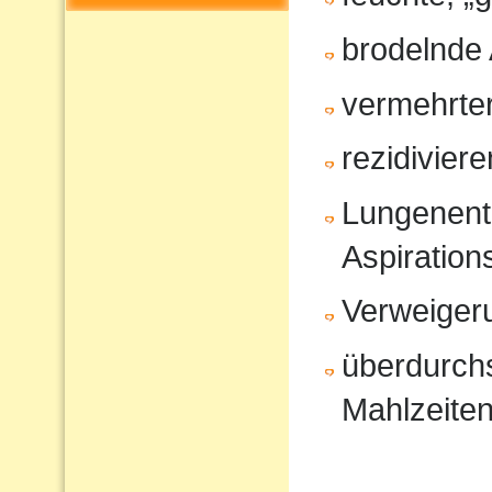
brodelnde
vermehrter
rezidivier
Lungenent
Aspiratio
Verweiger
überdurchs
Mahlzeite