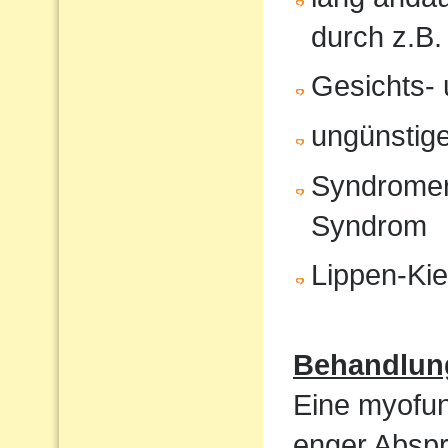
durch z.B.
Gesichts- 
ungünstige
Syndromer
Syndrom
Lippen-Ki
Behandlun
Eine myofunk
enger Absp