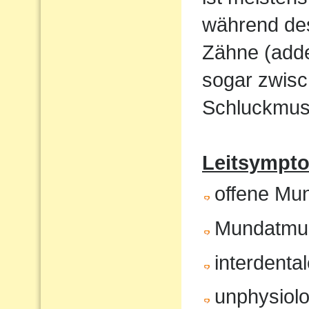
während de
Zähne (adde
sogar zwisc
Schluckmust
Leitsympto
offene Mu
Mundatmu
interdenta
unphysiol