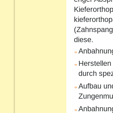
Kieferorthop
kieferortho
(Zahnspange
diese.
Anbahnung
Herstellen
durch spe
Aufbau und
Zungenmus
Anbahnung