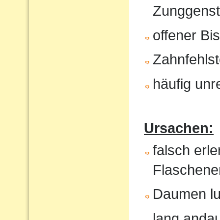
Zunggenst
offener Bi
Zahnfehlst
häufig unr
Ursachen:
falsch erl
Flaschene
Daumen lu
lang anda