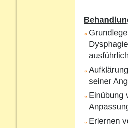
Behandlun
Grundlege
Dysphagiet
ausführlic
Aufklärung
seiner An
Einübung vo
Anpassun
Erlernen 