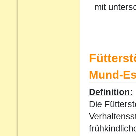
mit unters
Fütters
Mund-Ess
Definition:
Die Fütterst
Verhaltenss
frühkindlic