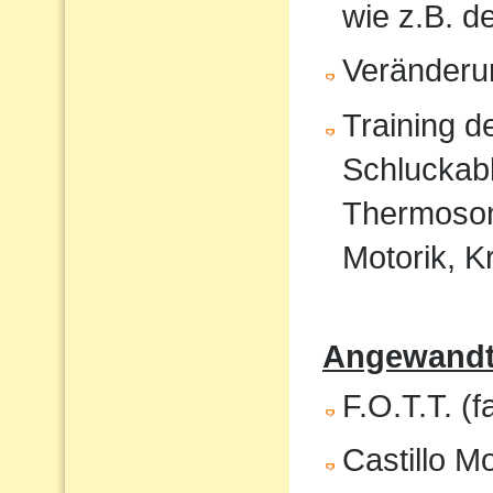
wie z.B. 
Veränderu
Training 
Schluckabl
Thermosond
Motorik, K
Angewandte
F.O.T.T. (f
Castillo M