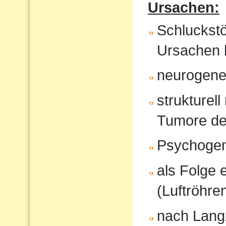
Ursachen:
Schluckst
Ursachen 
neurogene 
strukturel
Tumore de
Psychoge
als Folge 
(Luftröhren
nach Langz