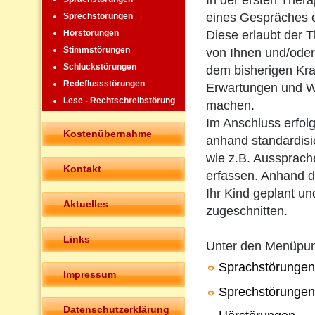
In der ersten Ther
eines Gespräches 
Sprechstörungen
Diese erlaubt der T
Hörstörungen
Stimmstörungen
von Ihnen und/oder
Schluckstörungen
dem bisherigen Kra
Redeflussstörungen
Erwartungen und W
Lese - Rechtschreibstörung
machen.
Im Anschluss erfolg
Kostenübernahme
anhand standardisie
wie z.B. Aussprach
Kontakt
erfassen. Anhand de
Ihr Kind geplant un
Aktuelles
zugeschnitten.
Links
Unter den Menüpu
Sprachstörungen
Impressum
Sprechstörungen
Datenschutzerklärung