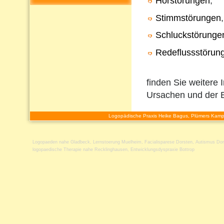
Hörstörungen
,
Stimmstörungen
,
Schluckstörunge
Redeflussstörun
finden Sie weitere 
Ursachen und der 
Logopädische Praxis Heike Bagus, Plümers Kamp
Logopaeden nahe Gladbeck
,
Lernstoerung Muelheim
,
Facialisparese Dorsten
,
Autismus Dor
logopaedische Therapie nahe Recklinghausen
,
Entwicklungsdyspraxie Bottrop