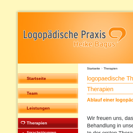
Startseite
>
Therapien
logopaedische T
Startseite
Therapien
Team
Ablauf einer logopä
Leistungen
Wir freuen uns, das
Therapien
Behandlung in unser
Sprachstörungen