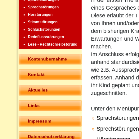
In der ersten Ther
eines Gespräches 
Sprechstörungen
Diese erlaubt der T
Hörstörungen
Stimmstörungen
von Ihnen und/oder
Schluckstörungen
dem bisherigen Kra
Redeflussstörungen
Erwartungen und W
Lese - Rechtschreibstörung
machen.
Im Anschluss erfolg
Kostenübernahme
anhand standardisie
wie z.B. Aussprach
Kontakt
erfassen. Anhand de
Ihr Kind geplant un
Aktuelles
zugeschnitten.
Links
Unter den Menüpu
Sprachstörungen
Impressum
Sprechstörungen
Datenschutzerklärung