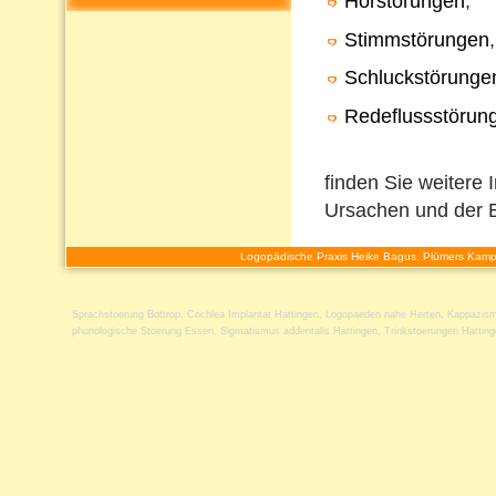
Hörstörungen
,
Stimmstörungen
,
Schluckstörunge
Redeflussstörun
finden Sie weitere 
Ursachen und der 
Logopädische Praxis Heike Bagus, Plümers Kamp
Sprachstoerung Bottrop
,
Cochlea Implantat Hattingen
,
Logopaeden nahe Herten
,
Kappazism
phonologische Stoerung Essen
,
Sigmatismus addentalis Hattingen
,
Trinkstoerungen Hattin