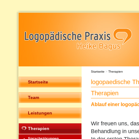
Startseite
>
Therapien
logopaedische T
Startseite
Therapien
Team
Ablauf einer logopä
Leistungen
Wir freuen uns, das
Therapien
Behandlung in unser
Sprachstörungen