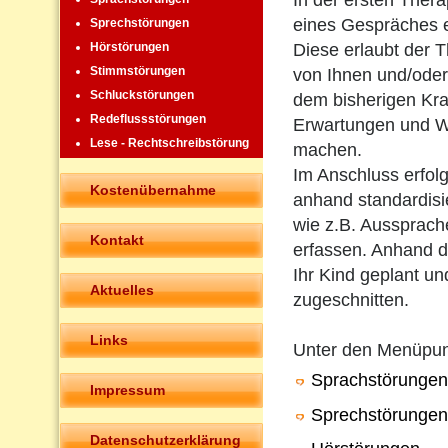
In der ersten Ther
eines Gespräches 
Sprechstörungen
Diese erlaubt der T
Hörstörungen
Stimmstörungen
von Ihnen und/oder
Schluckstörungen
dem bisherigen Kra
Redeflussstörungen
Erwartungen und W
Lese - Rechtschreibstörung
machen.
Im Anschluss erfolg
Kostenübernahme
anhand standardisie
wie z.B. Aussprach
Kontakt
erfassen. Anhand de
Ihr Kind geplant un
Aktuelles
zugeschnitten.
Links
Unter den Menüpu
Sprachstörungen
Impressum
Sprechstörungen
Datenschutzerklärung