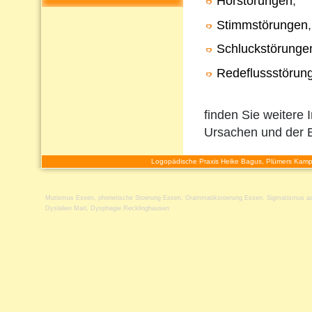
Hörstörungen
,
Stimmstörungen
,
Schluckstörunge
Redeflussstörun
finden Sie weitere 
Ursachen und der 
Logopädische Praxis Heike Bagus, Plümers Kamp
Mutismus Essen
,
phonetische Stoerung Essen
,
Grammatikstoerung Essen
,
Sigmatismus ad
Dyslalien Marl
,
Dysphagie Recklinghausen