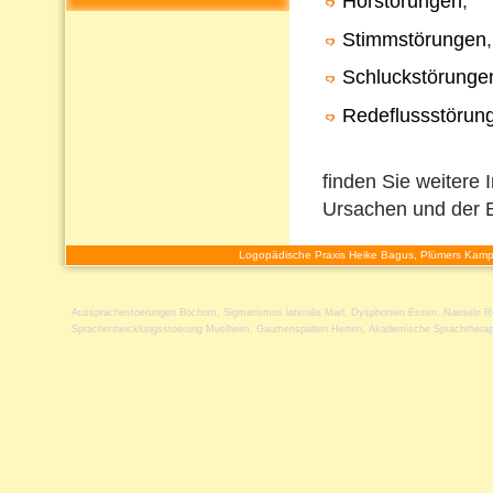
Hörstörungen
,
Stimmstörungen
,
Schluckstörunge
Redeflussstörun
finden Sie weitere 
Ursachen und der 
Logopädische Praxis Heike Bagus, Plümers Kamp
Aussprachestoerungen Bochum
,
Sigmatismus lateralis Marl
,
Dysphonien Essen
,
Naeseln R
Sprachentwicklungsstoerung Muelheim
,
Gaumenspalten Herten
,
Akademische Sprachtherap