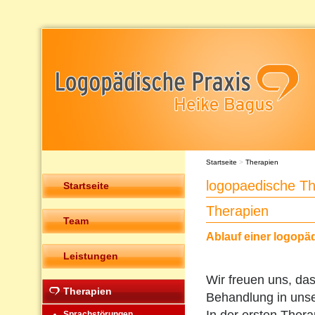
Startseite
>
Therapien
logopaedische T
Startseite
Therapien
Team
Ablauf einer logopä
Leistungen
Wir freuen uns, das
Therapien
Behandlung in unser
Sprachstörungen