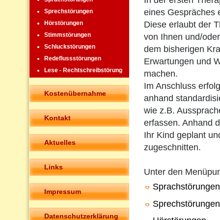
In der ersten Ther
eines Gespräches 
Sprechstörungen
Diese erlaubt der T
Hörstörungen
Stimmstörungen
von Ihnen und/oder
Schluckstörungen
dem bisherigen Kra
Redeflussstörungen
Erwartungen und W
Lese - Rechtschreibstörung
machen.
Im Anschluss erfolg
Kostenübernahme
anhand standardisie
wie z.B. Aussprach
Kontakt
erfassen. Anhand de
Ihr Kind geplant un
Aktuelles
zugeschnitten.
Links
Unter den Menüpu
Sprachstörungen
Impressum
Sprechstörungen
Datenschutzerklärung